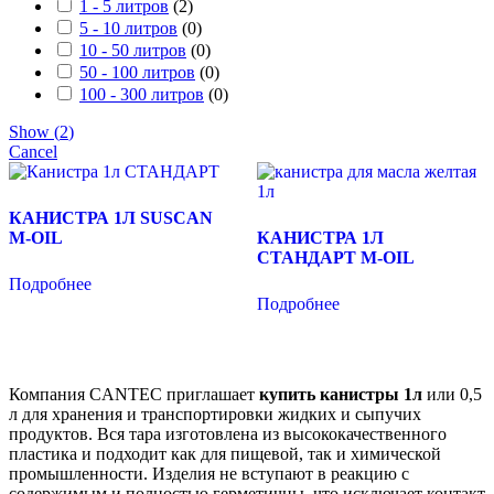
1 - 5 литров
(
2
)
5 - 10 литров
(
0
)
10 - 50 литров
(
0
)
50 - 100 литров
(
0
)
100 - 300 литров
(
0
)
Show
(
2
)
Cancel
КАНИСТРА 1Л SUSCAN
M-OIL
КАНИСТРА 1Л
СТАНДАРТ M-OIL
Подробнее
Подробнее
Компания CANTEC приглашает
купить канистры 1л
или 0,5
л для хранения и транспортировки жидких и сыпучих
продуктов. Вся тара изготовлена из высококачественного
пластика и подходит как для пищевой, так и химической
промышленности. Изделия не вступают в реакцию с
содержимым и полностью герметичны, что исключает контакт