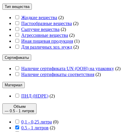
Тип вещества
Жидкие вещества
(
2
)
Пастообразные вещества
(
2
)
Сыпучие вещества
(
2
)
Агрессивные вещества
(
2
)
Иная пищевая продукция
(
1
)
Для различных хоз. нужд
(
2
)
Сертификаты
Наличие сертификата UN (ООН) на упаковку
(
2
)
Наличие сертификаты соответствия
(
2
)
Материал
ПНД (HDPE)
(
2
)
Объем
— 0.5 - 1 литров
0,1 - 0,25 литра
(
0
)
0.5 - 1 литров
(
2
)