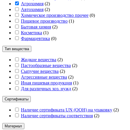
Агрохимия
(
2
)
Автохимия
(
2
)
Химическое производство прочее
(
0
)
Пищевое производство
(
1
)
Бытовая химия
(
2
)
Косметика
(
1
)
Фармацевтика
(
0
)
Тип вещества
Жидкие вещества
(
2
)
Пастообразные вещества
(
2
)
Сыпучие вещества
(
2
)
Агрессивные вещества
(
2
)
Иная пищевая продукция
(
1
)
Для различных хоз. нужд
(
2
)
Сертификаты
Наличие сертификата UN (ООН) на упаковку
(
2
)
Наличие сертификаты соответствия
(
2
)
Материал