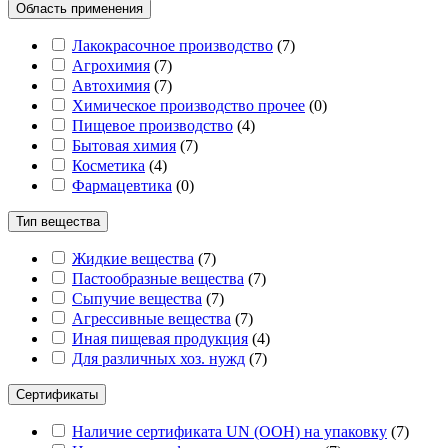
Область применения
Лакокрасочное производство
(
7
)
Агрохимия
(
7
)
Автохимия
(
7
)
Химическое производство прочее
(
0
)
Пищевое производство
(
4
)
Бытовая химия
(
7
)
Косметика
(
4
)
Фармацевтика
(
0
)
Тип вещества
Жидкие вещества
(
7
)
Пастообразные вещества
(
7
)
Сыпучие вещества
(
7
)
Агрессивные вещества
(
7
)
Иная пищевая продукция
(
4
)
Для различных хоз. нужд
(
7
)
Сертификаты
Наличие сертификата UN (ООН) на упаковку
(
7
)