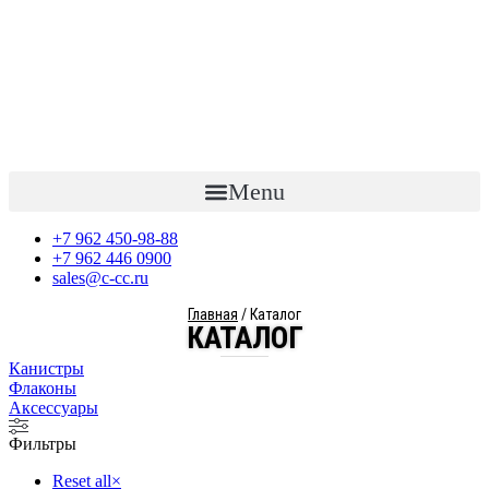
Перейти
к
содержимому
Menu
+7 962 450-98-88
+7 962 446 0900
sales@c-cc.ru
Главная
/ Каталог
КАТАЛОГ
Канистры
Флаконы
Аксессуары
Фильтры
Reset all
×