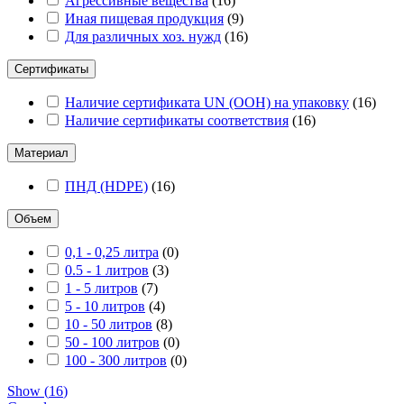
Агрессивные вещества
(
16
)
Иная пищевая продукция
(
9
)
Для различных хоз. нужд
(
16
)
Сертификаты
Наличие сертификата UN (ООН) на упаковку
(
16
)
Наличие сертификаты соответствия
(
16
)
Материал
ПНД (HDPE)
(
16
)
Объем
0,1 - 0,25 литра
(
0
)
0.5 - 1 литров
(
3
)
1 - 5 литров
(
7
)
5 - 10 литров
(
4
)
10 - 50 литров
(
8
)
50 - 100 литров
(
0
)
100 - 300 литров
(
0
)
Show
(
16
)