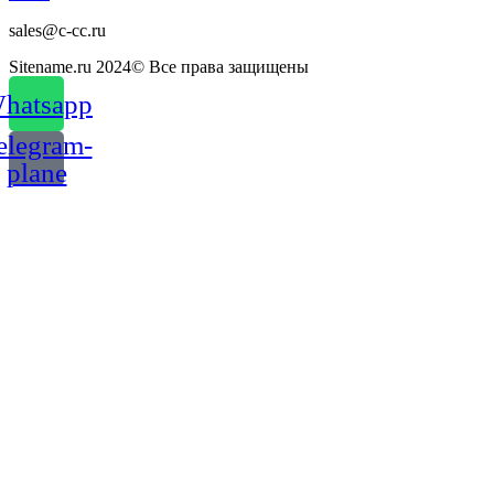
sales@c-cc.ru
Sitename.ru 2024© Все права защищены
hatsapp
elegram-
plane