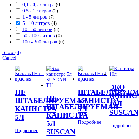
0,1 - 0,25 литра
(
0
)
0.5 - 1 литров
(
2
)
1 - 5 литров
(
7
)
5 - 10 литров
(
4
)
10 - 50 литров
(
8
)
50 - 100 литров
(
0
)
100 - 300 литров
(
0
)
Show
(
4
)
Cancel
ЭКО
НЕ
ШТАБЕЛИРУЕМ
КАНИС
НЕ
ШТАБЕЛИРУЕМАЯ
КАНИСТРА
10Л
ШТАБЕЛИРУЕМАЯ
КАНИСТРА
5Л
SUSCAN
КАНИСТРА
5Л
Подробнее
5Л
Подробнее
Подробнее
SUSCAN