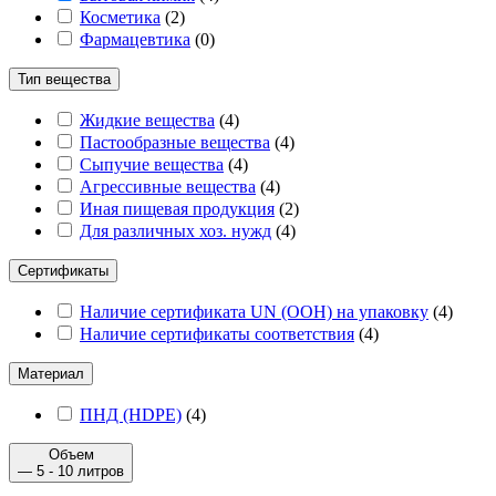
Косметика
(
2
)
Фармацевтика
(
0
)
Тип вещества
Жидкие вещества
(
4
)
Пастообразные вещества
(
4
)
Сыпучие вещества
(
4
)
Агрессивные вещества
(
4
)
Иная пищевая продукция
(
2
)
Для различных хоз. нужд
(
4
)
Сертификаты
Наличие сертификата UN (ООН) на упаковку
(
4
)
Наличие сертификаты соответствия
(
4
)
Материал
ПНД (HDPE)
(
4
)
Объем
— 5 - 10 литров