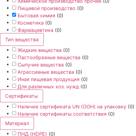
Химическое производство прочее
(
0
)
Пищевое производство
(
0
)
Бытовая химия
(
0
)
Косметика
(
0
)
Фармацевтика
(
0
)
Тип вещества
Жидкие вещества
(
0
)
Пастообразные вещества
(
0
)
Сыпучие вещества
(
0
)
Агрессивные вещества
(
0
)
Иная пищевая продукция
(
0
)
Для различных хоз. нужд
(
0
)
Сертификаты
Наличие сертификата UN (ООН) на упаковку
(
0
)
Наличие сертификаты соответствия
(
0
)
Материал
ПНД (HDPE)
(
0
)