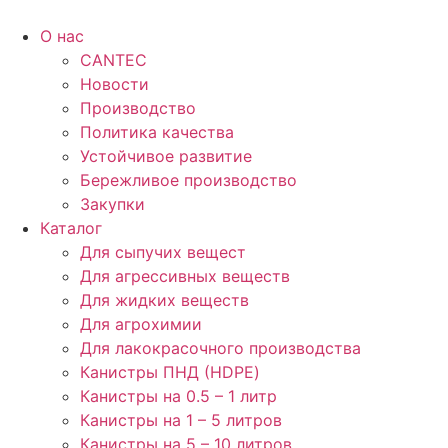
Перейти
к
О нас
содержимому
CANTEC
Новости
Производство
Политика качества
Устойчивое развитие
Бережливое производство
Закупки
Каталог
Для сыпучих вещест
Для агрессивных веществ
Для жидких веществ
Для агрохимии
Для лакокрасочного производства
Канистры ПНД (HDPE)
Канистры на 0.5 – 1 литр
Канистры на 1 – 5 литров
Канистры на 5 – 10 литров