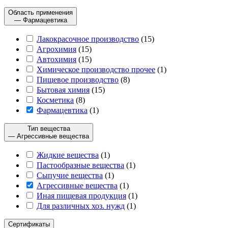
Область применения
— Фармацевтика
Лакокрасочное производство
(
15
)
Агрохимия
(
15
)
Автохимия
(
15
)
Химическое производство прочее
(
1
)
Пищевое производство
(
8
)
Бытовая химия
(
15
)
Косметика
(
8
)
Фармацевтика
(
1
)
Тип вещества
— Агрессивные вещества
Жидкие вещества
(
1
)
Пастообразные вещества
(
1
)
Сыпучие вещества
(
1
)
Агрессивные вещества
(
1
)
Иная пищевая продукция
(
1
)
Для различных хоз. нужд
(
1
)
Сертификаты