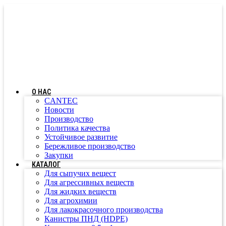
Перейти
к
содержимому
О НАС
CANTEC
Новости
Производство
Политика качества
Устойчивое развитие
Бережливое производство
Закупки
КАТАЛОГ
Для сыпучих вещест
Для агрессивных веществ
Для жидких веществ
Для агрохимии
Для лакокрасочного производства
Канистры ПНД (HDPE)