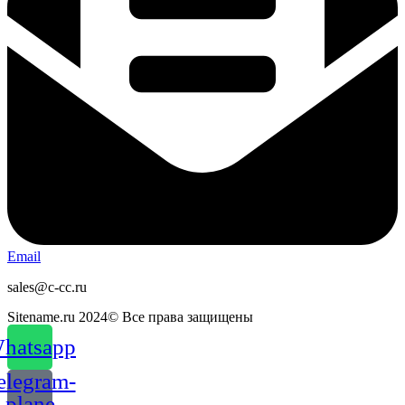
Email
sales@c-cc.ru
Sitename.ru 2024© Все права защищены
hatsapp
elegram-
plane