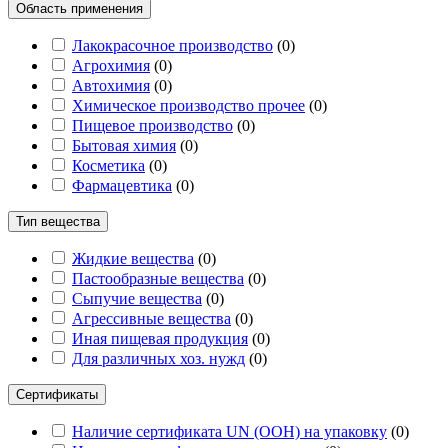
Область применения
Лакокрасочное производство
(
0
)
Агрохимия
(
0
)
Автохимия
(
0
)
Химическое производство прочее
(
0
)
Пищевое производство
(
0
)
Бытовая химия
(
0
)
Косметика
(
0
)
Фармацевтика
(
0
)
Тип вещества
Жидкие вещества
(
0
)
Пастообразные вещества
(
0
)
Сыпучие вещества
(
0
)
Агрессивные вещества
(
0
)
Иная пищевая продукция
(
0
)
Для различных хоз. нужд
(
0
)
Сертификаты
Наличие сертификата UN (ООН) на упаковку
(
0
)