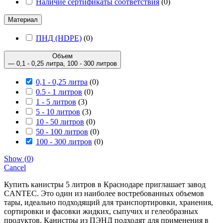
Наличие сертификаты соответствия
(
0
)
Материал
ПНД (HDPE)
(
0
)
Объем
— 0,1 - 0,25 литра, 100 - 300 литров
0,1 - 0,25 литра
(
0
)
0.5 - 1 литров
(
0
)
1 - 5 литров
(
3
)
5 - 10 литров
(
3
)
10 - 50 литров
(
0
)
50 - 100 литров
(
0
)
100 - 300 литров
(
0
)
Show
(
0
)
Cancel
Купить канистры 5 литров в Краснодаре приглашает завод
CANTEC. Это один из наиболее востребованных объемов
тары, идеально подходящий для транспортировки, хранения,
сортировки и фасовки жидких, сыпучих и гелеобразных
продуктов. Канистры из ПЭНД подходят для применения в