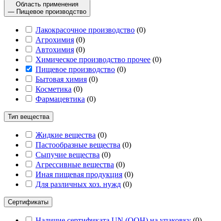
Область применения
— Пищевое производство
Лакокрасочное производство
(
0
)
Агрохимия
(
0
)
Автохимия
(
0
)
Химическое производство прочее
(
0
)
Пищевое производство
(
0
)
Бытовая химия
(
0
)
Косметика
(
0
)
Фармацевтика
(
0
)
Тип вещества
Жидкие вещества
(
0
)
Пастообразные вещества
(
0
)
Сыпучие вещества
(
0
)
Агрессивные вещества
(
0
)
Иная пищевая продукция
(
0
)
Для различных хоз. нужд
(
0
)
Сертификаты
Наличие сертификата UN (ООН) на упаковку
(
0
)