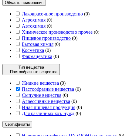
Область применения
Лакокрасочное производство
(
0
)
Агрохимия
(
0
)
Автохимия
(
0
)
Химическое производство прочее
(
0
)
Пищевое производство
(
0
)
Бытовая химия
(
0
)
Косметика
(
0
)
Фармацевтика
(
0
)
Тип вещества
— Пастообразные вещества
Жидкие вещества
(
0
)
Пастообразные вещества
(
0
)
Сыпучие вещества
(
0
)
Агрессивные вещества
(
0
)
Иная пищевая продукция
(
0
)
Для различных хоз. нужд
(
0
)
Сертификаты
Наличие сертификата UN (ООН) на упаковку
(
0
)