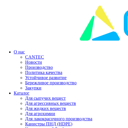
Перейти
к
содержимому
О нас
CANTEC
Новости
Производство
Политика качества
Устойчивое развитие
Бережливое производство
Закупки
Каталог
Для сыпучих вещест
Для агрессивных веществ
Для жидких веществ
Для агрохимии
Для лакокрасочного производства
Канистры ПНД (HDPE)